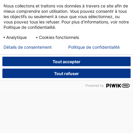
Nous collectons et traitons vos données à travers ce site afin de
mieux comprendre son utilisation. Vous pouvez consentir à tous
les objectifs ou seulement à ceux que vous sélectionnez, ou
vous pouvez tous les refuser. Pour plus d'informations, voir notre
Politique de confidentialité.
Analytique
Cookies fonctionnels
Détails de consentement
Politique de confidentialité
Tout accepter
Tout refuser
NOUS CONTACTER
DÉPANNAGE
14, PLACE DES HALLES – 67000 STRASBOURG –
Powered by
TÉLÉPHONE :
03 88 75 22 20