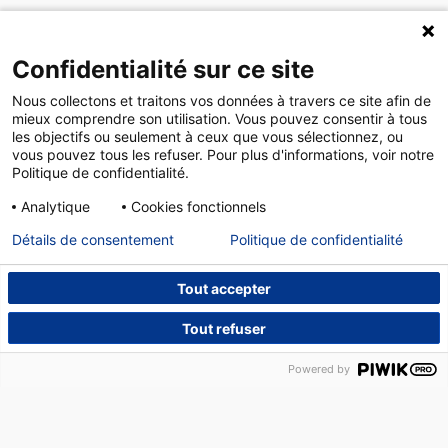
Confidentialité sur ce site
Nous collectons et traitons vos données à travers ce site afin de
mieux comprendre son utilisation. Vous pouvez consentir à tous
les objectifs ou seulement à ceux que vous sélectionnez, ou
vous pouvez tous les refuser. Pour plus d'informations, voir notre
Politique de confidentialité.
Analytique
Cookies fonctionnels
Détails de consentement
Politique de confidentialité
Tout accepter
Tout refuser
NOUS CONTACTER
DÉPANNAGE
14, PLACE DES HALLES – 67000 STRASBOURG –
Powered by
TÉLÉPHONE :
03 88 75 22 20