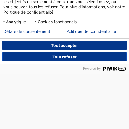
les objectifs ou seulement à ceux que vous sélectionnez, ou
vous pouvez tous les refuser. Pour plus d'informations, voir notre
Politique de confidentialité.
Analytique
Cookies fonctionnels
Détails de consentement
Politique de confidentialité
Tout accepter
Tout refuser
NOUS CONTACTER
DÉPANNAGE
14, PLACE DES HALLES – 67000 STRASBOURG –
Powered by
TÉLÉPHONE :
03 88 75 22 20
R-CUA et R-CUE sont 2 opérateurs régionaux de services en
efficacité énergétique et environnementale, dont le domaine