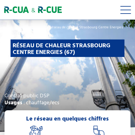
Accueil
>
Nos réseaux
>
Réseau de chaleur Strasbourg Centre Energies
(67)
RÉSEAU DE CHALEUR STRASBOURG
CENTRE ENERGIES (67)
Contrat public DSP
Usages
: chauffage/ecs
Le réseau en quelques chiffres