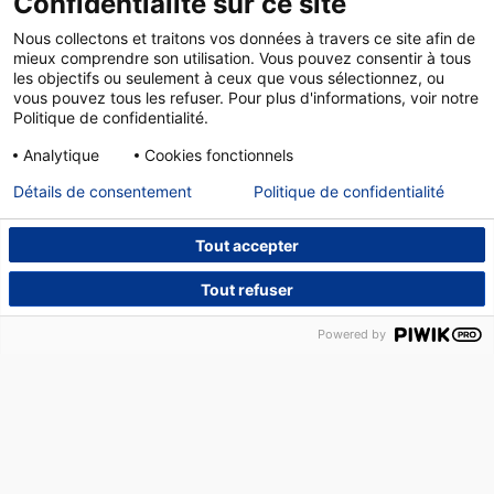
Confidentialité sur ce site
Nous collectons et traitons vos données à travers ce site afin de
mieux comprendre son utilisation. Vous pouvez consentir à tous
les objectifs ou seulement à ceux que vous sélectionnez, ou
vous pouvez tous les refuser. Pour plus d'informations, voir notre
Politique de confidentialité.
Analytique
Cookies fonctionnels
Détails de consentement
Politique de confidentialité
Tout accepter
Tout refuser
NOUS CONTACTER
DÉPANNAGE
14, PLACE DES HALLES – 67000 STRASBOURG –
Powered by
TÉLÉPHONE :
03 88 75 22 20